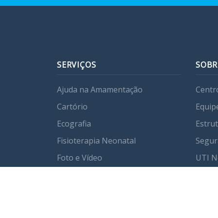
SERVIÇOS
SOBR
Ajuda na Amamentação
Centr
Cartório
Equip
Ecografia
Estru
Fisioterapia Neonatal
Segur
Foto e Vídeo
UTI N
Laboratório
Nutrição
Tipos de Cirurgias