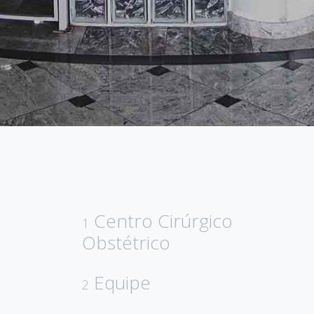
Centro Cirúrgico
1
Obstétrico
Equipe
2