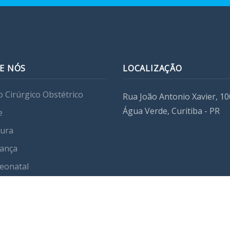
E NÓS
LOCALIZAÇÃO
o Cirúrgico Obstétrico
Rua João Antonio Xavier, 10
Água Verde, Curitiba - PR
e
tura
ança
eonatal