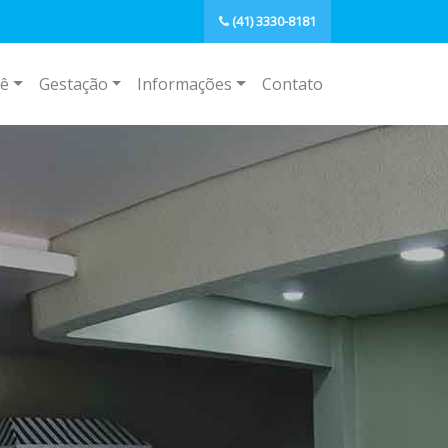
(41) 3330-8181
ê
Gestação
Informações
Contato