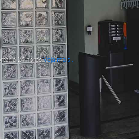
a
rtaria 24 horas
Veja mais...