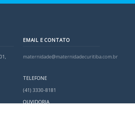
EMAIL E CONTATO
01,
maternidade@maternidadecuritiba.com.br
TELEFONE
(41) 3330-8181
OUVIDORIA
Canal do Cliente
Canal do Colaborador