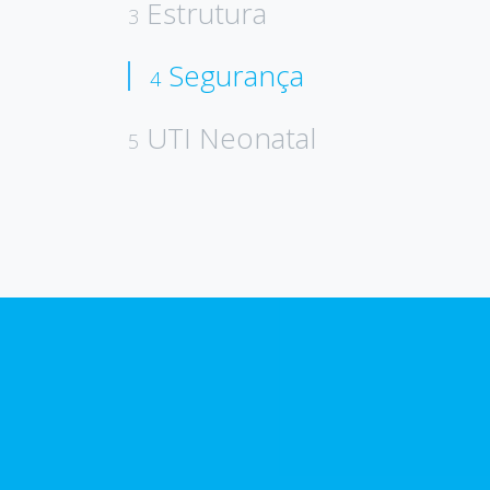
Estrutura
3
Segurança
4
UTI Neonatal
5